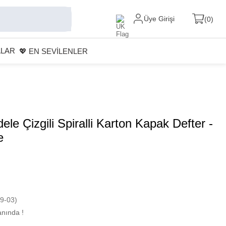
Üye Girişi
0
ALAR
💖 EN SEVİLENLER
le Çizgili Spiralli Karton Kapak Defter -
e
9-03)
nında !