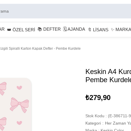
AR
📚 DEFTER
🗓 AJANDA
✨ MARK
👑 ÖZEL SERİ
🔖 LİSANS
izgili Spiralli Karton Kapak Defter - Pembe Kurdele
Keskin A4 Kurde
Pembe Kurdel
₺279,90
Stok Kodu
(E-386711-9
Kategori
:
Her Zaman Ya
Marka
:
Keskin Color