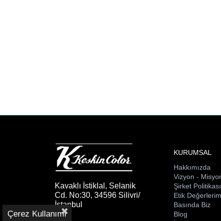
KURUMSAL
Hakkımızda
Vizyon - Misyo
Kavaklı İstiklal, Selanik
Şirket Politikas
Cd. No:30, 34596 Silivri/
Etik Değerlerim
İstanbul
Basında Biz
Çerez Kullanımı
Blog