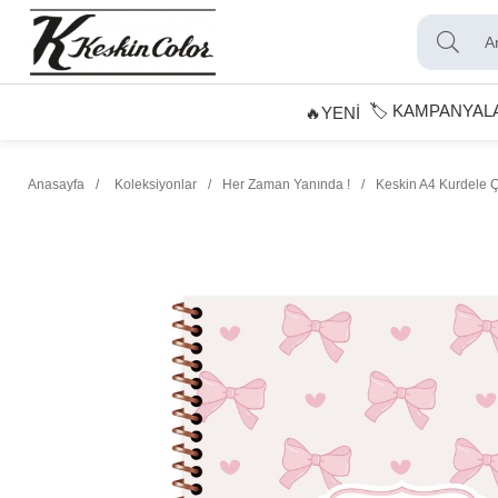
🏷️ KAMPANYAL
🔥YENİ
Anasayfa
Koleksiyonlar
Her Zaman Yanında !
Keskin A4 Kurdele Ç