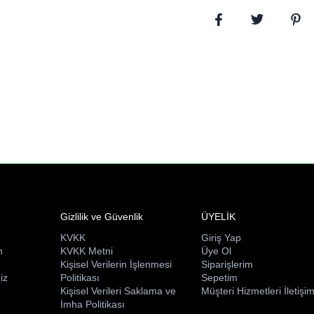
Gizlilik ve Güvenlik
ÜYELİK
KVKK
Giriş Yap
n
KVKK Metni
Üye Ol
ı
Kişisel Verilerin İşlenmesi
Siparişlerim
iz
Politikası
Sepetim
Kişisel Verileri Saklama ve
Müşteri Hizmetleri İletişi
İmha Politikası