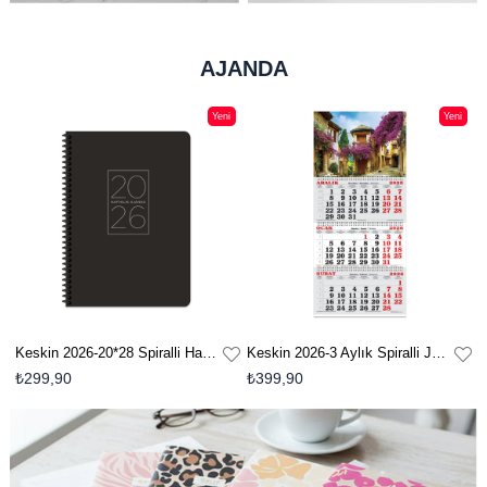
AJANDA
Yeni
Yeni
n
Ürün
Ürün
Keskin 2026-20*28 Spiralli Haftalık Ajanda-Siyah
Keskin 2026-3 Aylık Spiralli Jumbo Denizci Takvim-Begonvil Sokağı
₺299,90
₺399,90