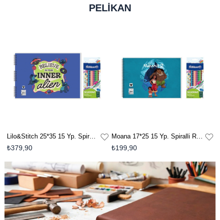
PELİKAN
Moana 17*25 15 Yp. Spiralli Resim Defteri - Pelikan Silverino Üçgen Kuru Boya Kalemi 2'li Set 2
Lilo&Stitch 25*35 15 Yp. Spiralli Resim Defteri - Pelikan Silverino Üçgen Kuru Boya Kalemi 2'li Set 4
₺199,90
₺379,90
₺