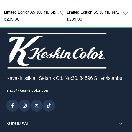
Limited Edition B5 36 Yp. Terzi Dikişli Defter - 2li Monet
Limited Edition B5 36 Yp. Terzi Dikişi - 2li Matisse
₺299,90
₺299,90
₺
Kavaklı İstiklal, Selanik Cd. No:30, 34596 Silivri/İstanbul
shop@keskincolor.com
KURUMSAL