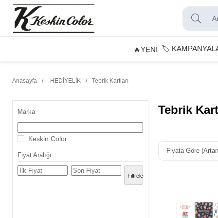
🏷️ KAMPANYAL
🔥YENİ
Anasayfa
HEDİYELİK
Tebrik Kartları
Tebrik Kart
Marka
Keskin Color
Fiyata Göre (Artan
Fiyat Aralığı
₺0,00 - ₺25,00
Filtrele
₺25,00 - ₺50,00
₺50,00 - ₺75,00