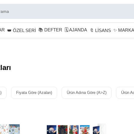
AR
📚 DEFTER
🗓 AJANDA
✨ MARK
👑 ÖZEL SERİ
🔖 LİSANS
ları
)
Fiyata Göre (Azalan)
Ürün Adına Göre (A>Z)
Ürün A