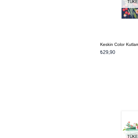
TÜKE
₺29,90
TÜKE