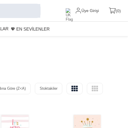
Üye Girişi
0
ALAR
💖 EN SEVİLENLER
dına Göre (Z<A)
Stoktakiler