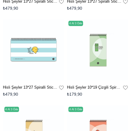
Hisli Şeyler 13*27 Spiralli Stickerli Planner - Hangi Birine Yetişeyim
Hisli Şeyler 13*27 Spiralli Stickerli Planner - Işıldıyorum
₺479,90
₺479,90
4 Al 3 Öde
Hisli Şeyler 13*27 Spiralli Stickerli Planner - Siz Giderken Ben Dönüyordum
Hisli Şeyler 10*19 Çizgili Spiralli Karton Kapak Bloknot - Dönüşüm Muhteşem Olacak
₺479,90
₺179,90
4 Al 3 Öde
4 Al 3 Öde