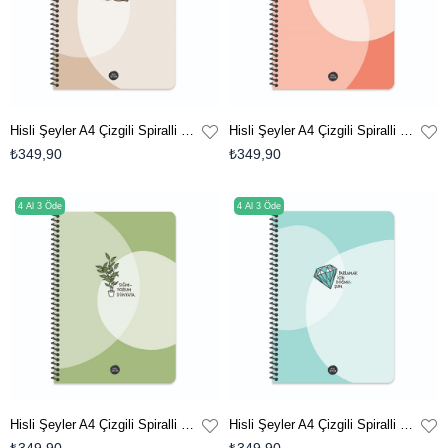
Hisli Şeyler A4 Çizgili Spiralli Defter - Hiçbir Şeyde Gözüm Yok
Hisli Şeyler A4 Çizgili Spiralli Defter - Düşünüyorum Öyleyse Narım
₺349,90
₺349,90
4 Al 3 Öde
4 Al 3 Öde
Hisli Şeyler A4 Çizgili Spiralli Defter - Sığmıyorum Dünyaya
Hisli Şeyler A4 Çizgili Spiralli Defter - Parlamak İçin Doğmuşum