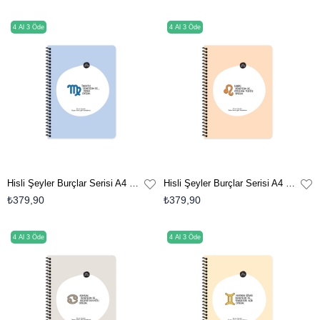
4 Al 3 Öde
4 Al 3 Öde
Hisli Şeyler Burçlar Serisi A4 Çizgili Stickerli Defter - Takıntılı Demeyelim De Özenli Diyelim
Hisli Şeyler Burçlar Serisi A4 Çizgili Stickerli Defter - Kibirli Demeyelim De Özgüveni Yüksek Diyelim
₺379,90
₺379,90
4 Al 3 Öde
4 Al 3 Öde