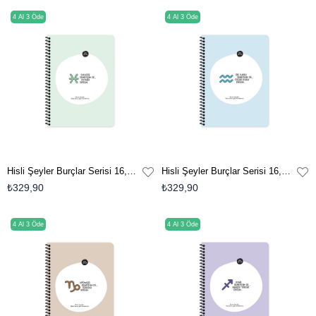
4 Al 3 Öde
4 Al 3 Öde
Hisli Şeyler Burçlar Serisi 16,5x22,5 Çizgili Spiralli Stickerli Defter - Sulugöz Demeyelim De Duyarlı Diyelim
Hisli Şeyler Burçlar Serisi 16,5x22,5 Çizgili Spiralli Stickerli Defter - Dik Kafalı Demeyelim De Özgür Ruhlu Diyelim
₺329,90
₺329,90
4 Al 3 Öde
4 Al 3 Öde