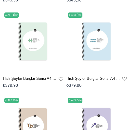
₺349,90
₺349,90
4 Al 3 Öde
4 Al 3 Öde
Hisli Şeyler Burçlar Serisi A4 Çizgili Stickerli Defter - Sulugöz Demeyelim De Duyarlı Diyelim
Hisli Şeyler Burçlar Serisi A4 Çizgili Stickerli Defter - Dik Kafalı Demeyelim De Özgür Ruhlu Diyelim
₺379,90
₺379,90
4 Al 3 Öde
4 Al 3 Öde