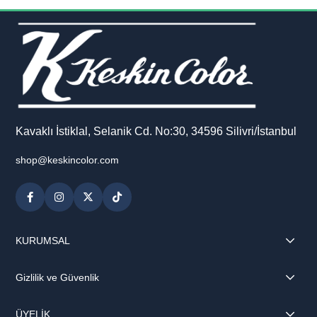
sayfası ise defterinizi kişiselleştirmenize ve notlarınıza yaratıcı
dokunuşlar eklemenize yardımcı olur.
Günlük kullanım, okul, iş veya kişisel notlar için ideal olan bu
defter; işlevselliği ve şık tasarımı bir arada sunar.
Kavaklı İstiklal, Selanik Cd. No:30, 34596 Silivri/İstanbul
shop@keskincolor.com
KURUMSAL
Gizlilik ve Güvenlik
ÜYELİK