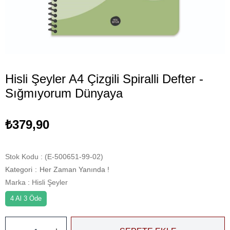
Hisli Şeyler A4 Çizgili Spiralli Defter -
Sığmıyorum Dünyaya
₺379,90
Stok Kodu
(E-500651-99-02)
Kategori
:
Her Zaman Yanında !
Marka
:
Hisli Şeyler
4 Al 3 Öde