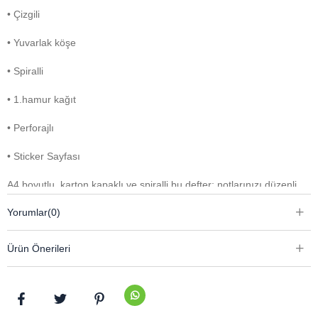
• Çizgili
• Yuvarlak köşe
• Spiralli
• 1.hamur kağıt
• Perforajlı
• Sticker Sayfası
A4 boyutlu, karton kapaklı ve spiralli bu defter; notlarınızı düzenli
ve konforlu bir şekilde yazmanız için tasarlanmıştır. Çizgili 1.
Yorumlar
(0)
hamur kağıdı, yazım deneyimini akıcı ve net hale getirirken
yuvarlak köşeleri sayesinde elde yumuşak ve estetik bir kullanım
Ürün Önerileri
sunar.
Perforajlı sayfaları, ihtiyaç duyduğunuz notları kolayca koparıp
paylaşmanıza veya saklamanıza olanak tanır. İçerisindeki sticker