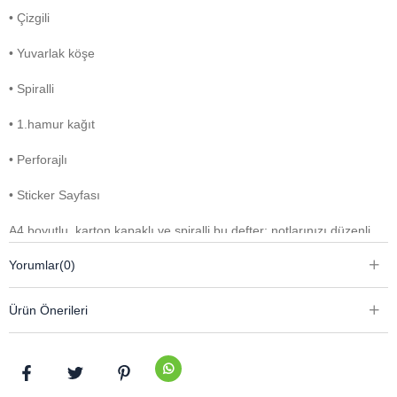
• Çizgili
• Yuvarlak köşe
• Spiralli
• 1.hamur kağıt
• Perforajlı
• Sticker Sayfası
A4 boyutlu, karton kapaklı ve spiralli bu defter; notlarınızı düzenli
ve konforlu bir şekilde yazmanız için tasarlanmıştır. Çizgili 1.
Yorumlar
(0)
hamur kağıdı, yazım deneyimini akıcı ve net hale getirirken
yuvarlak köşeleri sayesinde elde yumuşak ve estetik bir kullanım
Ürün Önerileri
sunar.
Perforajlı sayfaları, ihtiyaç duyduğunuz notları kolayca koparıp
paylaşmanıza veya saklamanıza olanak tanır. İçerisindeki sticker