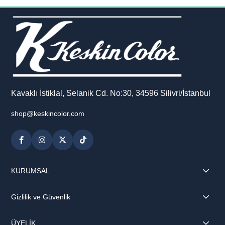
sayfası ise defterinizi kişiselleştirmenize ve notlarınıza yaratıcı
dokunuşlar eklemenize yardımcı olur.
Günlük kullanım, okul, iş veya kişisel notlar için ideal olan bu
defter; işlevselliği ve şık tasarımı bir arada sunar.
Kavaklı İstiklal, Selanik Cd. No:30, 34596 Silivri/İstanbul
shop@keskincolor.com
KURUMSAL
Gizlilik ve Güvenlik
ÜYELİK