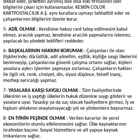
dikkat eder, şirketten ayrılmış bile olsa eski firmasının özel
bilgilerini çıkarı için kullanamazlar. KESKİN COLOR
KARTPOSTALCILIK A.Ş. aynı kurallara uymayı tahhattüt eder ve
çalışanlarının bilgilerini özenle korur.
5-
ADİL OLMAK
: Kendisine haksız rant talep edilmesini kabul
etmez, aracılık yapmaz, kendisine aracılık yapmalarını istemez,
yapılacak bu yöndeki teklifleri reddeder.
6-
BAŞKALARININ HAKKINI KORUMAK
: Çalışanları ile olan
ilişkilerinde; dürüstlük, adil yönetim, eşitlik, kişiliğe saygı ilkelerini
benimseyip, çalışanlarına güvenli çalışma ortamı sağlar, kişileri
yasalara aykırı işlemler yapmaya zorlamaz. Çalışanların hakları
ile ilgili ırk, renk, cinsiyet, din, siyasi düşünce, felsefi inanç,
mezhep ayrıcalığı yapmaz.
7-
YASALARA KARŞI SAYGILI OLMAK
: Tüm faaliyetlerinde
ülkesinin ve iş yaptığı ülkelerin hukuk düzenine saygı gösterir ve
yasalara uyar. Yasadışı ya da suç olacak faaliyetlere girmez, İş ve
toplum ahlakının onaylamayacağı yol ve yöntemlere başvurmaz.
8-
EN İYİNİN PEŞİNDE OLMAK
: Verilen kararlar ile yerel
ekonomilerin olumlu etkilenmesini sağlar. Ülke kaynaklarının
israfından kaçınır. Sosyal hizmetlere ve alt yapıya kaynak
imkanlarını sağlar.