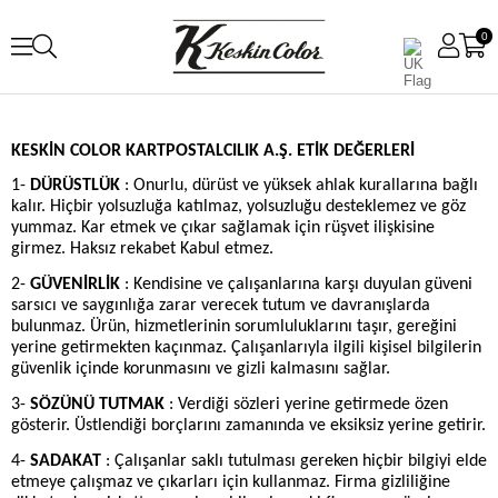
0
KESKİN COLOR KARTPOSTALCILIK A.Ş. ETİK DEĞERLERİ
1-
DÜRÜSTLÜK
: Onurlu, dürüst ve yüksek ahlak kurallarına bağlı
kalır. Hiçbir yolsuzluğa katılmaz, yolsuzluğu desteklemez ve göz
yummaz. Kar etmek ve çıkar sağlamak için rüşvet ilişkisine
girmez. Haksız rekabet Kabul etmez.
2-
GÜVENİRLİK
: Kendisine ve çalışanlarına karşı duyulan güveni
sarsıcı ve saygınlığa zarar verecek tutum ve davranışlarda
bulunmaz. Ürün, hizmetlerinin sorumluluklarını taşır, gereğini
yerine getirmekten kaçınmaz. Çalışanlarıyla ilgili kişisel bilgilerin
güvenlik içinde korunmasını ve gizli kalmasını sağlar.
3-
SÖZÜNÜ TUTMAK
: Verdiği sözleri yerine getirmede özen
gösterir. Üstlendiği borçlarını zamanında ve eksiksiz yerine getirir.
4-
SADAKAT
: Çalışanlar saklı tutulması gereken hiçbir bilgiyi elde
etmeye çalışmaz ve çıkarları için kullanmaz. Firma gizliliğine