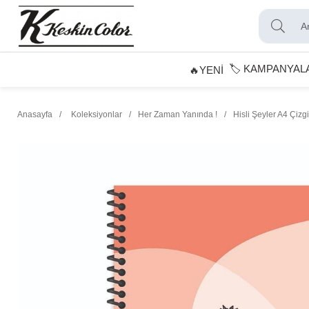
🏷️ KAMPANYAL
🔥YENİ
Anasayfa
Koleksiyonlar
Her Zaman Yanında !
Hisli Şeyler A4 Çizg