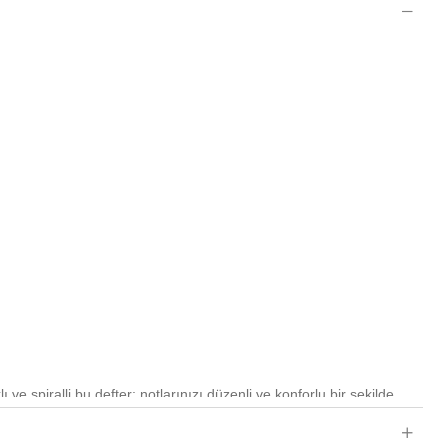
 ve spiralli bu defter; notlarınızı düzenli ve konforlu bir şekilde
tır. Çizgili 1. hamur kağıdı, yazım deneyimini akıcı ve net hale
leri sayesinde elde yumuşak ve estetik bir kullanım sunar.