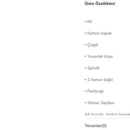
Ürün Özellikleri
• A4
• Karton kapak
• Çizgili
• Yuvarlak köşe
• Spiralli
• 1.hamur kağıt
• Perforajlı
• Sticker Sayfası
A4 boyutlu, karton kapaklı
yazmanız için tasarlanmış
Yorumlar
(0)
getirirken yuvarlak köşe