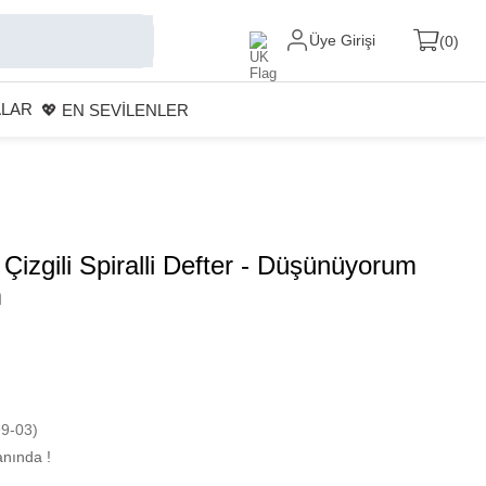
Üye Girişi
0
ALAR
💖 EN SEVİLENLER
 Çizgili Spiralli Defter - Düşünüyorum
m
9-03)
nında !