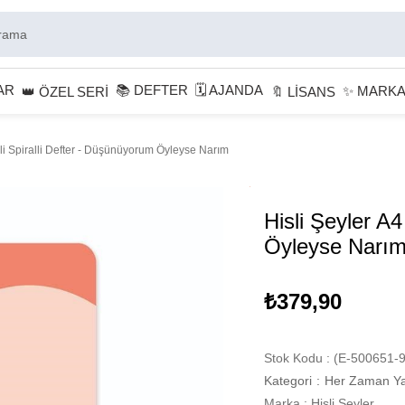
AR
📚 DEFTER
🗓 AJANDA
✨ MARK
👑 ÖZEL SERİ
🔖 LİSANS
ili Spiralli Defter - Düşünüyorum Öyleyse Narım
Hisli Şeyler A4
Öyleyse Narı
₺379,90
Stok Kodu
(E-500651-9
Kategori
:
Her Zaman Ya
Marka
:
Hisli Şeyler