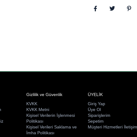
Gizlilik ve Güvenlik
ÜYELİK
KVKK
Giriş Yap
n
KVKK Metni
Üye Ol
ı
Kişisel Verilerin İşlenmesi
Siparişlerim
iz
Politikası
Sepetim
Kişisel Verileri Saklama ve
Müşteri Hizmetleri İletişi
İmha Politikası