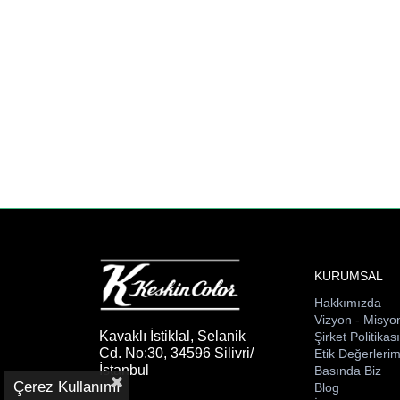
KURUMSAL
Hakkımızda
Vizyon - Misyo
Kavaklı İstiklal, Selanik
Şirket Politikas
Cd. No:30, 34596 Silivri/
Etik Değerlerim
İstanbul
Basında Biz
Çerez Kullanımı
Blog