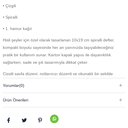
• Çizgili
• Spiralli
• 1. hamur kağıt
Hisli şeyler için özel olarak tasarlanan 10x19 cm spiralli defter,
kompakt boyutu sayesinde her an yanınızda taşıyabileceğiniz
pratik bir kullanım sunar. Karton kapak yapısı ile dayanıklılık
sağlarken, sade ve şık tasarımıyla dikkat çeker.
Çizgili sayfa düzeni, notlarınızı düzenli ve okunaklı bir şekilde
yazmanıza yardımcı olurken, kaliteli 1. hamur kağıdı akıcı ve
Yorumlar
(0)
konforlu bir yazım deneyimi sunar. Spiralli yapısı sayesinde
sayfalar kolayca çevrilebilir ve defter rahatça kullanılabilir.
Ürün Önerileri
Günlük notlar, anlık düşünceler, planlar ve hislerinizi yazmak için
ideal olan bu defter; çantanızda yer kaplamadan her an ilhamınızı
yakalamanıza yardımcı olur.