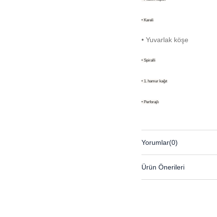
• Kareli
• Yuvarlak köşe
• Spiralli
• 1. hamur kağıt
• Perforajlı
Yorumlar
(0)
Ürün Önerileri