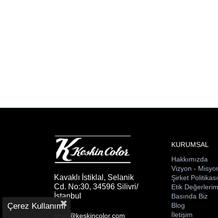
KURUMSAL
Hakkımızda
Vizyon - Misyo
Kavaklı İstiklal, Selanik
Şirket Politikas
Cd. No:30, 34596 Silivri/
Etik Değerlerim
İstanbul
Basında Biz
Çerez Kullanımı
Blog
İletişim
shop@keskincolor.com