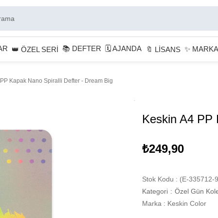
AR
📚 DEFTER
🗓 AJANDA
✨ MARK
👑 ÖZEL SERİ
🔖 LİSANS
PP Kapak Nano Spiralli Defter - Dream Big
Keskin A4 PP K
₺249,90
Stok Kodu
(E-335712-9
Kategori
:
Özel Gün Kol
Marka
:
Keskin Color