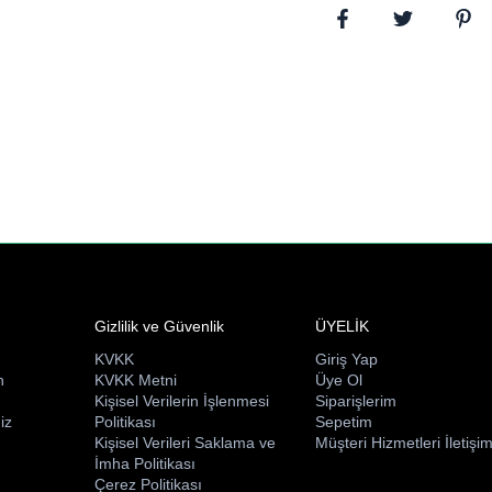
Gizlilik ve Güvenlik
ÜYELİK
KVKK
Giriş Yap
n
KVKK Metni
Üye Ol
ı
Kişisel Verilerin İşlenmesi
Siparişlerim
iz
Politikası
Sepetim
Kişisel Verileri Saklama ve
Müşteri Hizmetleri İletişi
İmha Politikası
Çerez Politikası