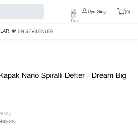
Üye Girişi
0
ALAR
💖 EN SEVİLENLER
apak Nano Spiralli Defter - Dream Big
9-01)
eksiyonu