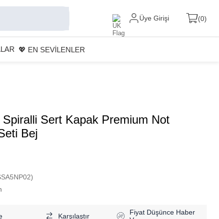
Üye Girişi
0
ALAR
💖 EN SEVİLENLER
n Spiralli Sert Kapak Premium Not
Seti Bej
SSA5NP02)
n
Fiyat Düşünce Haber
e
Karşılaştır