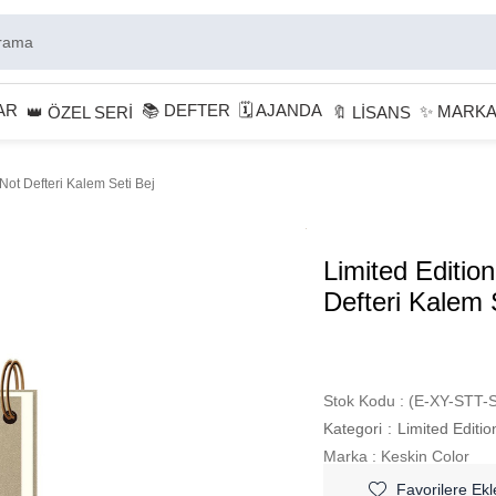
AR
📚 DEFTER
🗓 AJANDA
✨ MARK
👑 ÖZEL SERİ
🔖 LİSANS
Not Defteri Kalem Seti Bej
Limited Editio
Defteri Kalem 
Stok Kodu
(E-XY-STT-
Kategori
:
Limited Editio
Marka
:
Keskin Color
Favorilere Ekl