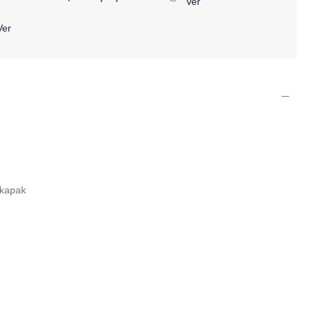
Ver
Ver
t kapak