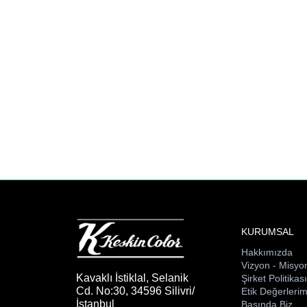
KURUMSAL
Hakkımızda
Vizyon - Misyo
Kavaklı İstiklal, Selanik
Şirket Politikas
Cd. No:30, 34596 Silivri/
Etik Değerlerim
İstanbul
Basında Biz