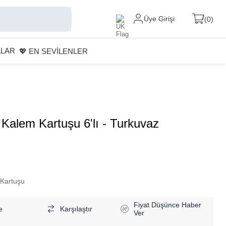
Üye Girişi
0
ALAR
💖 EN SEVİLENLER
Kalem Kartuşu 6'lı - Turkuvaz
Kartuşu
Fiyat Düşünce Haber
e
Karşılaştır
Ver