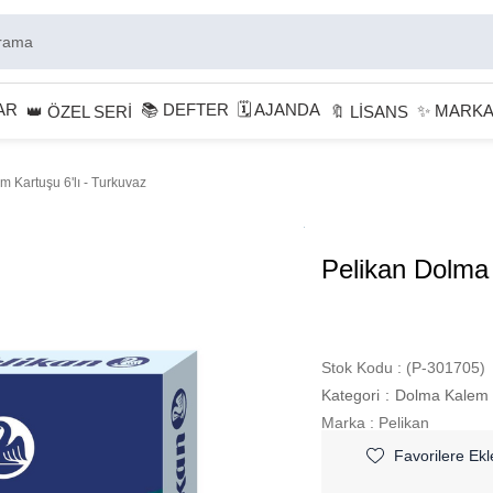
AR
📚 DEFTER
🗓 AJANDA
✨ MARK
👑 ÖZEL SERİ
🔖 LİSANS
 Kartuşu 6'lı - Turkuvaz
Pelikan Dolma 
Stok Kodu
(P-301705)
Kategori
:
Dolma Kalem 
Marka
:
Pelikan
Favorilere Ekl