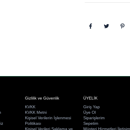
Gizlilik ve Güvenlik
ÜYELİK
KVKK
Giriş Yap
n
KVKK Metni
Üye Ol
ı
Kişisel Verilerin İşlenmesi
Siparişlerim
iz
Politikası
Sepetim
Kişisel Verileri Saklama ve
Müşteri Hizmetleri İletişi