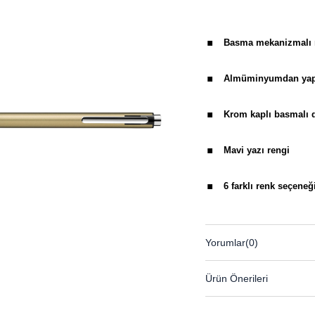
.
Basma mekanizmalı 
.
Almüminyumdan yapıl
.
Krom kaplı basmalı 
.
Mavi yazı rengi
.
6 farklı renk seçeneğ
Yorumlar
(0)
Ürün Önerileri