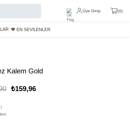
Üye Girişi
0
ALAR
💖 EN SEVİLENLER
z Kalem Gold
90
₺159,96
)
lem