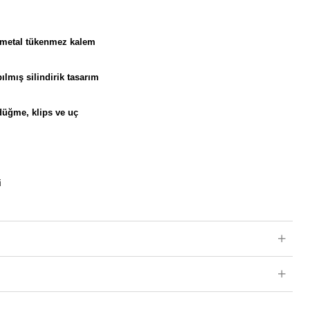
metal tükenmez kalem
mış silindirik tasarım
düğme, klips ve uç
i