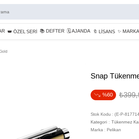
AR
📚 DEFTER
🗓 AJANDA
✨ MARK
👑 ÖZEL SERİ
🔖 LİSANS
Gold
Snap Tükenme
₺399,
60
Stok Kodu
(E-P-817714
Kategori
:
Tükenmez Ka
Marka
:
Pelikan