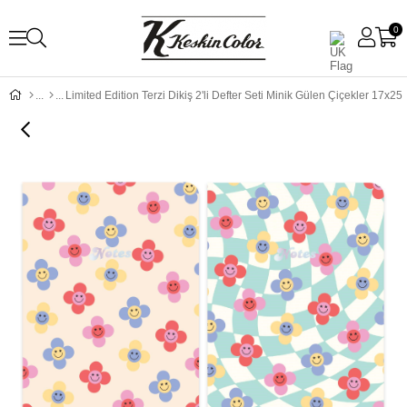
0
Limited Edition Terzi Dikiş 2'li Defter Seti Minik Gülen Çiçekler 17x25