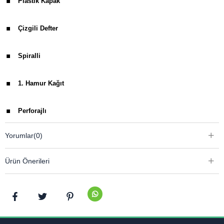
Plastik Kapak
.
Çizgili Defter
.
Spiralli
.
1. Hamur Kağıt
.
Perforajlı
.
Yorumlar
(0)
Sticker sayfası
Ürün Önerileri