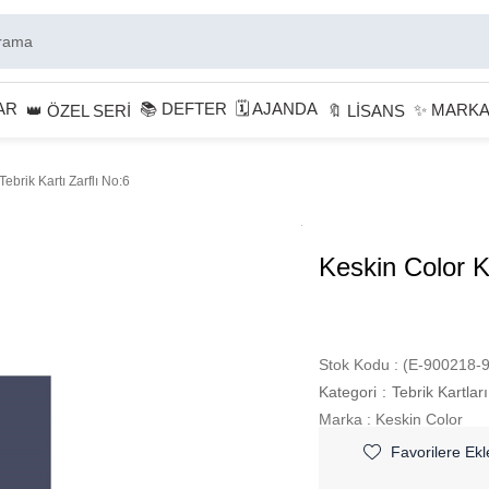
AR
📚 DEFTER
🗓 AJANDA
✨ MARK
👑 ÖZEL SERİ
🔖 LİSANS
ebrik Kartı Zarflı No:6
Keskin Color K
Stok Kodu
(E-900218-9
Kategori
:
Tebrik Kartları
Marka
:
Keskin Color
Favorilere Ekl