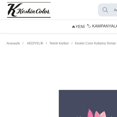
🏷️ KAMPANYAL
🔥YENİ
Anasayfa
HEDİYELİK
Tebrik Kartları
Keskin Color Kutlama Temalı T