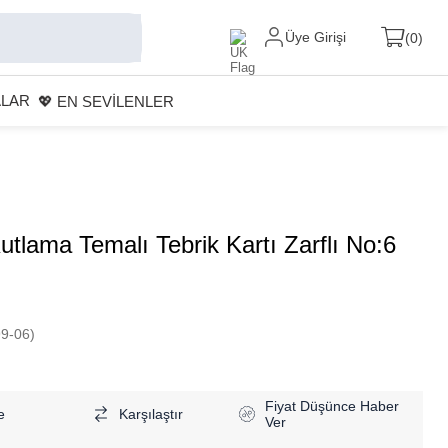
Üye Girişi
0
ALAR
💖 EN SEVİLENLER
utlama Temalı Tebrik Kartı Zarflı No:6
9-06)
Fiyat Düşünce Haber
e
Karşılaştır
Ver