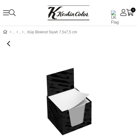
0
Küp Bloknot Siyah 7,5x7,5 cm