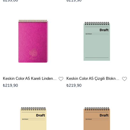
₺299,00
₺219,90
Keskin Color A5 Kareli Linden Bloknot - Fuşya
Keskin Color A5 Çizgili Bloknot Draft - Yeşil
₺219,90
₺219,90