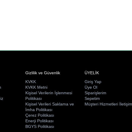
Gizlilik ve Güvenlik
ÜYELİK
KVKK
Giriş Yap
n
KVKK Metni
Üye Ol
ı
Kişisel Verilerin İşlenmesi
Siparişlerim
iz
Politikası
Sepetim
Kişisel Verileri Saklama ve
Müşteri Hizmetleri İletişi
İmha Politikası
Çerez Politikası
Enerji Politikası
BGYS Politikası