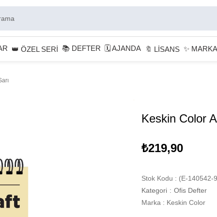
AR
📚 DEFTER
🗓 AJANDA
✨ MARK
👑 ÖZEL SERİ
🔖 LİSANS
Sarı
Keskin Color A5
₺219,90
Stok Kodu
(E-140542-9
Kategori
:
Ofis Defter
Marka
:
Keskin Color