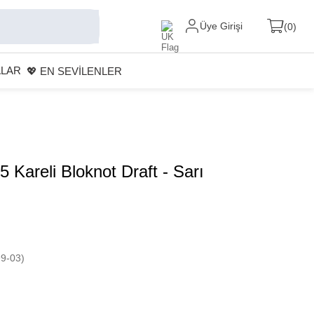
Üye Girişi
0
ALAR
💖 EN SEVİLENLER
 Kareli Bloknot Draft - Sarı
9-03)