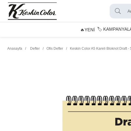
🏷️ KAMPANYAL
🔥YENİ
Anasayfa
Defter
Ofis Defter
Keskin Color A5 Kareli Bloknot Draft - 