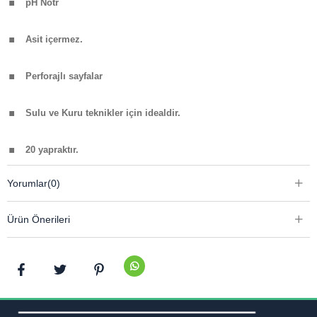
pH Nötr
.
Asit içermez.
.
Perforajl
ı
sayfalar
.
Sulu ve Kuru teknikler için idealdir.
.
20 yaprak
tır.
Yorumlar
(0)
Ürün Önerileri