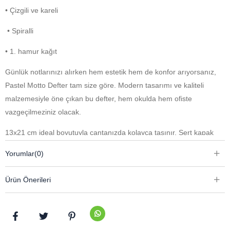
• Çizgili ve kareli
• Spiralli
• 1. hamur kağıt
Günlük notlarınızı alırken hem estetik hem de konfor arıyorsanız,
Pastel Motto Defter tam size göre. Modern tasarımı ve kaliteli
malzemesiyle öne çıkan bu defter, hem okulda hem ofiste
vazgeçilmeziniz olacak.
13x21 cm ideal boyutuyla çantanızda kolayca taşınır. Sert kapak
yapısı sayesinde uzun süre formunu korur ve sayfalarınızı
Yorumlar
(0)
güvenle saklar. Spiralli tasarımı, sayfaları rahatça çevirmenizi ve
düz bir kullanım deneyimi sunar.
Ürün Önerileri