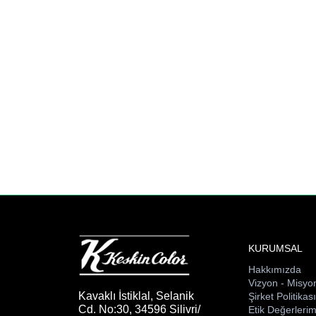
KURUMSAL
Hakkımızda
Vizyon - Misyo
Kavaklı İstiklal, Selanik
Şirket Politikas
Cd. No:30, 34596 Silivri/
Etik Değerlerim