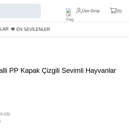
Üye Girişi
0
ALAR
💖 EN SEVİLENLER
alli PP Kapak Çizgili Sevimli Hayvanlar
9-03)
i