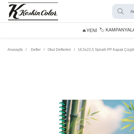
🏷️ KAMPANYAL
🔥YENİ
Anasayfa
Defter
Okul Defterleri
16,5x22,5 Spiralli PP Kapak Çizgil