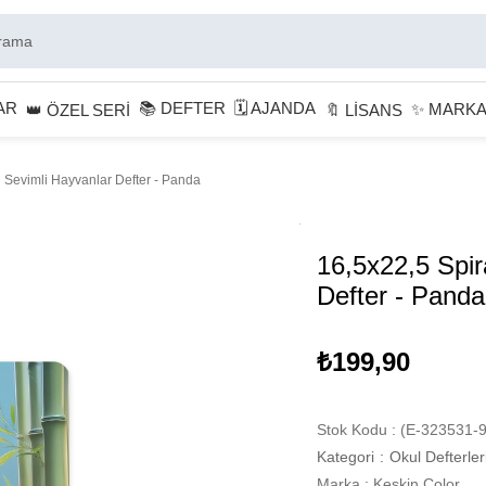
AR
📚 DEFTER
🗓 AJANDA
✨ MARK
👑 ÖZEL SERİ
🔖 LİSANS
i Sevimli Hayvanlar Defter - Panda
16,5x22,5 Spir
Defter - Panda
₺199,90
Stok Kodu
(E-323531-9
Kategori
:
Okul Defterler
Marka
:
Keskin Color