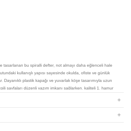
le tasarlanan bu spiralli defter, not almayı daha eğlenceli hale
utundaki kullanışlı yapısı sayesinde okulda, ofiste ve günlük
ar. Dayanıklı plastik kapağı ve yuvarlak köşe tasarımıyla uzun
zgili sayfaları düzenli yazım imkanı sağlarken, kaliteli 1. hamur
 deneyimi sunar. Şık ve sevimli tasarımıyla kırtasiye severlerin
efterdir.