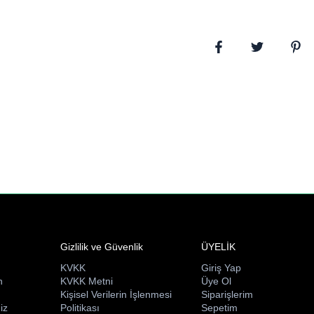
Gizlilik ve Güvenlik
ÜYELİK
KVKK
Giriş Yap
n
KVKK Metni
Üye Ol
ı
Kişisel Verilerin İşlenmesi
Siparişlerim
iz
Politikası
Sepetim