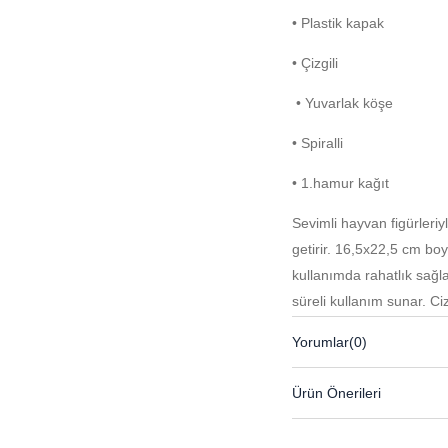
• Plastik kapak
• Çizgili
• Yuvarlak köşe
• Spiralli
• 1.hamur kağıt
Sevimli hayvan figürleriy
getirir. 16,5x22,5 cm boy
kullanımda rahatlık sağl
süreli kullanım sunar. Çi
kağıdı konforlu bir yazım
Yorumlar
(0)
favorisi olacak ideal bir d
Ürün Önerileri