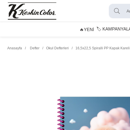
🏷️ KAMPANYAL
🔥YENİ
Anasayfa
Defter
Okul Defterleri
16,5x22,5 Spiralli PP Kapak Kareli