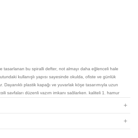
le tasarlanan bu spiralli defter, not almayı daha eğlenceli hale
utundaki kullanışlı yapısı sayesinde okulda, ofiste ve günlük
ar. Dayanıklı plastik kapağı ve yuvarlak köşe tasarımıyla uzun
zgili sayfaları düzenli yazım imkanı sağlarken, kaliteli 1. hamur
 deneyimi sunar. Şık ve sevimli tasarımıyla kırtasiye severlerin
efterdir.