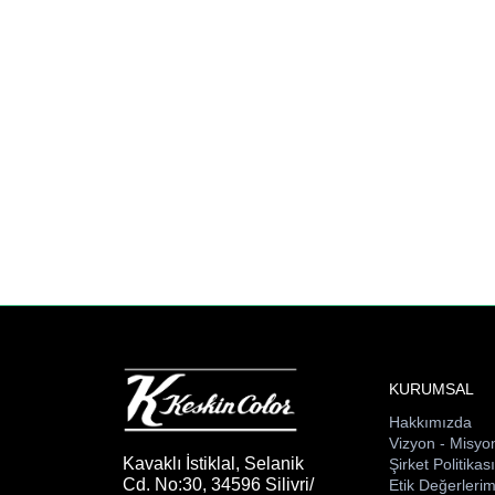
KURUMSAL
Hakkımızda
Vizyon - Misyo
Kavaklı İstiklal, Selanik
Şirket Politikas
Cd. No:30, 34596 Silivri/
Etik Değerlerim