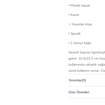
• Plastik kapak
• Kareli
• Yuvarlak köşe
• Spiralli
• 1.hamur kağıt
Sevimli hayvan figürleriy
getirir. 16,5x22,5 cm boy
kullanımda rahatlık sağl
süreli kullanım sunar. Çi
kağıdı konforlu bir yazım
Yorumlar
(0)
favorisi olacak ideal bir d
Ürün Önerileri