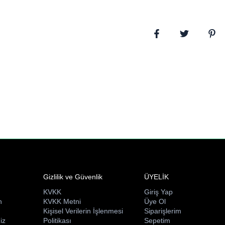
Gizlilik ve Güvenlik
ÜYELİK
KVKK
Giriş Yap
n
KVKK Metni
Üye Ol
ı
Kişisel Verilerin İşlenmesi
Siparişlerim
iz
Politikası
Sepetim