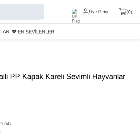
Üye Girişi
0
ALAR
💖 EN SEVİLENLER
alli PP Kapak Kareli Sevimli Hayvanlar
9-04)
i