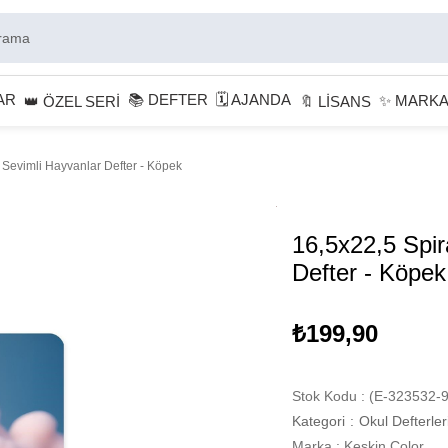
AR
📚 DEFTER
🗓 AJANDA
✨ MARK
👑 ÖZEL SERİ
🔖 LİSANS
 Sevimli Hayvanlar Defter - Köpek
16,5x22,5 Spir
Defter - Köpek
₺199,90
Stok Kodu
(E-323532-9
Kategori
:
Okul Defterler
Marka
:
Keskin Color