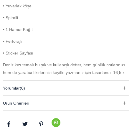
• Yuvarlak köşe
• Spiralli
• 1.Hamur Kağıt
• Perforajlı
• Sticker Sayfası
Deniz kızı temalı bu şık ve kullanışlı defter, hem günlük notlarınızı
hem de yaratıcı fikirlerinizi keyifle yazmanız için tasarlandı. 16,5 x
22,5 cm boyutuyla çanta içinde kolayca taşınabilirken, çizgili
sayfaları düzenli bir yazım deneyimi sunar. Yuvarlak köşe tasarımı
Yorumlar
(0)
sayesinde daha estetik ve dayanıklı bir kullanım sağlar.
Ürün Önerileri
Spiralli yapısı ile sayfalar rahatça çevrilebilir ve defter tamamen
açılarak konforlu bir kullanım sunar. 1. hamur kaliteli kağıdı, yazım
sırasında mürekkep dağılmasını önlerken pürüzsüz bir yazı
deneyimi sağlar. Perforajlı sayfaları sayesinde dilediğiniz notları