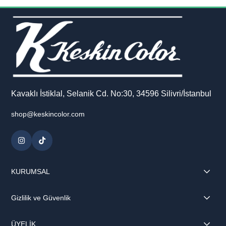
kolayca koparabilirsiniz.
İçerisinde yer alan sticker sayfası ile defterinizi ve notlarınızı
eğlenceli bir şekilde kişiselleştirebilir, deniz kızı temasıyla
yaratıcılığınızı ortaya çıkarabilirsiniz. Hem okul hem ofis kullanımı
için ideal olan bu defter, fonksiyonelliği ve sevimli tasarımı bir
arada sunar.
Kavaklı İstiklal, Selanik Cd. No:30, 34596 Silivri/İstanbul
shop@keskincolor.com
KURUMSAL
Gizlilik ve Güvenlik
ÜYELİK