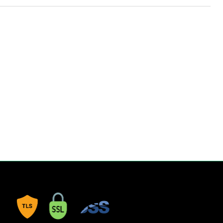
nize ve rahat bir kullanım sağlamanıza yardımcı olur. Çizgili
imkânı sunarken, 1. hamur kağıdı pürüzsüz yüzeyiyle konforlu bir