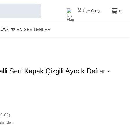
Üye Girişi
0
ALAR
💖 EN SEVİLENLER
lli Sert Kapak Çizgili Ayıcık Defter -
9-02)
nında !