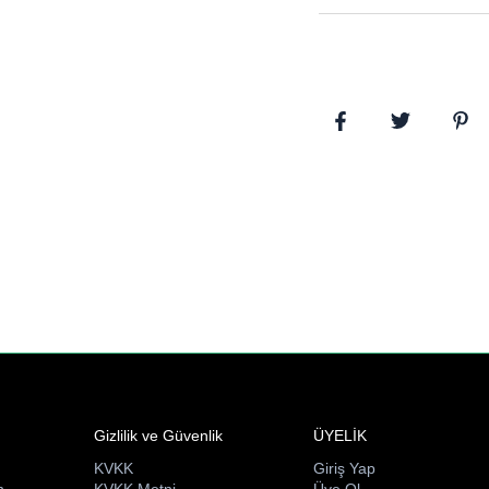
sayfaları kolayca çevirme
sayfaları düzenli yazım 
yazı deneyimi sağlar.
Gizlilik ve Güvenlik
ÜYELİK
KVKK
Giriş Yap