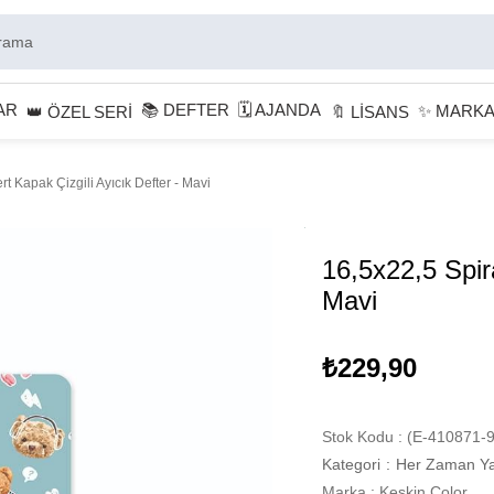
AR
📚 DEFTER
🗓 AJANDA
✨ MARK
👑 ÖZEL SERİ
🔖 LİSANS
rt Kapak Çizgili Ayıcık Defter - Mavi
16,5x22,5 Spira
Mavi
₺229,90
Stok Kodu
(E-410871-9
Kategori
:
Her Zaman Ya
Marka
:
Keskin Color