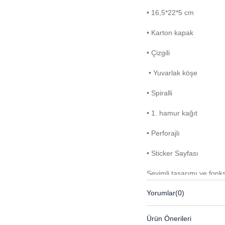
• 16,5*22*5 cm
• Karton kapak
• Çizgili
• Yuvarlak köşe
• Spiralli
• 1. hamur kağıt
• Perforajlı
• Sticker Sayfası
Sevimli tasarımı ve fonks
keyifli hale getirir. 16,
Yorumlar
(0)
boyuta sahip olan bu deft
Ürün Önerileri
Yuvarlak köşe tasarımı s