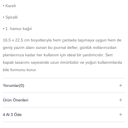
• Kareli
• Spiralli
• 1. hamur kağıt
16,5 x 22,5 cm boyutlarıyla hem çantada taşımaya uygun hem de
geniş yazım alanı sunan bu journal defter, günlük notlarınızdan
planlarınıza kadar her kullanım için ideal bir yardımcıdır. Sert
kapak tasarımı sayesinde uzun ömürlüdür ve yoğun kullanımlarda
bile formunu korur.
Spiralli yapısı, sayfaların kolayca çevrilmesini sağlarken defteri
Yorumlar
(0)
tamamen düz şekilde açabilmenize olanak tanır. Bu da yazım
konforunu artırır ve her sayfayı rahatça kullanmanıza yardımcı
Ürün Önerileri
olur.
4 Al 3 Öde