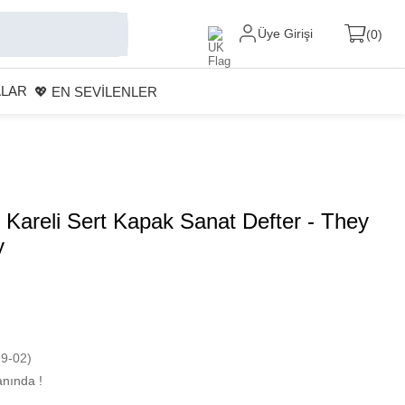
Üye Girişi
0
ALAR
💖 EN SEVİLENLER
 Kareli Sert Kapak Sanat Defter - They
y
9-02)
nında !