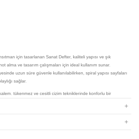
nsıtman için tasarlanan Sanat Defter, kaliteli yapısı ve şık
 not alma ve tasarım çalışmaları için ideal kullanım sunar.
esinde uzun süre güvenle kullanılabilirken, spiral yapısı sayfaları
aylığı sağlar.
 kalem, tükenmez ve çeşitli çizim tekniklerinde konforlu bir
 Hem öğrenciler hem de profesyonel kullanım için pratik ve
nsıtman için tasarlanan Sanat Defteri, kaliteli yapısı ve şık
 not alma ve tasarım çalışmaları için ideal kullanım sunar.
esinde uzun süre güvenle kullanılabilirken, spiral yapısı sayfaları