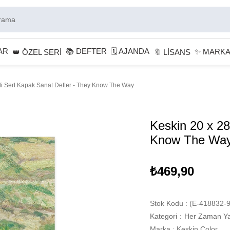
AR
📚 DEFTER
🗓 AJANDA
✨ MARK
👑 ÖZEL SERİ
🔖 LİSANS
li Sert Kapak Sanat Defter - They Know The Way
Keskin 20 x 28
Know The Wa
₺469,90
Stok Kodu
(E-418832-9
Kategori
:
Her Zaman Ya
Marka
:
Keskin Color