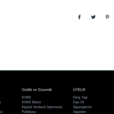
rahatça açıp kullanma kol
Kaliteli 1. hamur kağıdı;
kullanım deneyimi sunar.
estetik bir yardımcıdır.
Gizlilik ve Güvenlik
ÜYELİK
KVKK
Giriş Yap
n
KVKK Metni
Üye Ol
ı
Kişisel Verilerin İşlenmesi
Siparişlerim
iz
Politikası
Sepetim