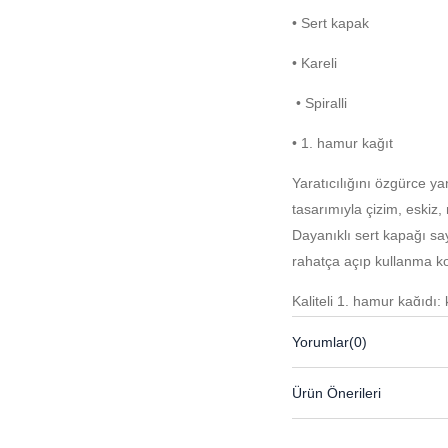
• Sert kapak
• Kareli
• Spiralli
• 1. hamur kağıt
Yaratıcılığını özgürce ya
tasarımıyla çizim, eskiz,
Dayanıklı sert kapağı say
rahatça açıp kullanma kol
Kaliteli 1. hamur kağıdı;
kullanım deneyimi sunar.
Yorumlar
(0)
estetik bir yardımcıdır.
Yaratıcılığını özgürce ya
Ürün Önerileri
tasarımıyla çizim, eskiz,
Dayanıklı sert kapağı say