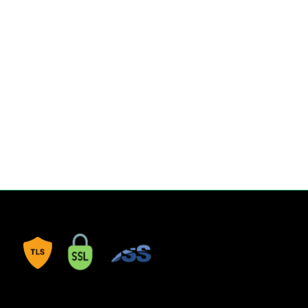
aylığı sağlar.
 kalem, tükenmez ve çeşitli çizim tekniklerinde konforlu bir
 Hem öğrenciler hem de profesyonel kullanım için pratik ve