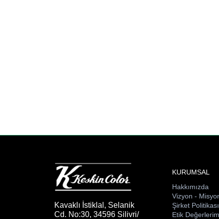
KURUMSAL
Hakkımızda
Vizyon - Misyo
Kavaklı İstiklal, Selanik
Şirket Politikas
Cd. No:30, 34596 Silivri/
Etik Değerlerim