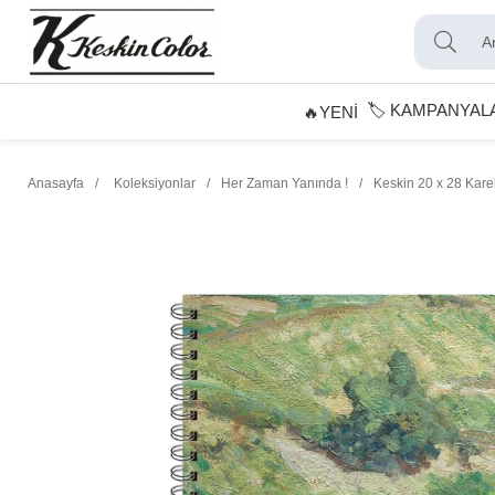
🏷️ KAMPANYAL
🔥YENİ
Anasayfa
Koleksiyonlar
Her Zaman Yanında !
Keskin 20 x 28 Kare