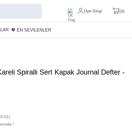
Üye Girişi
0
ALAR
💖 EN SEVİLENLER
reli Spiralli Sert Kapak Journal Defter -
9-01)
nında !