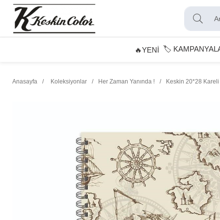
🏷️ KAMPANYAL
🔥YENİ
Anasayfa
Koleksiyonlar
Her Zaman Yanında !
Keskin 20*28 Kareli 