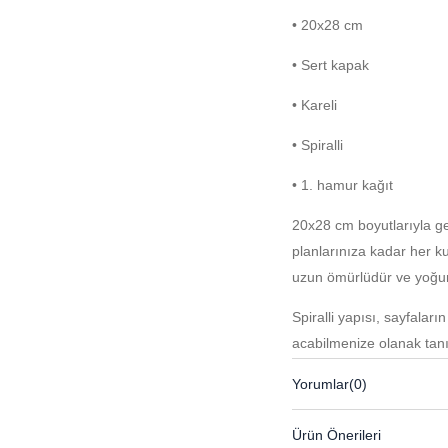
• 20x28 cm
• Sert kapak
• Kareli
• Spiralli
• 1. hamur kağıt
20x28 cm boyutlarıyla ge
planlarınıza kadar her ku
uzun ömürlüdür ve yoğun
Spiralli yapısı, sayfalar
açabilmenize olanak tanı
kullanmanıza yardımcı ol
Yorumlar
(0)
Ürün Önerileri