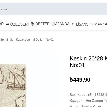
AR
📚 DEFTER
🗓 AJANDA
✨ MARK
👑 ÖZEL SERİ
🔖 LİSANS
Spiralli Sert Kapak Journal Defter - No:01
Keskin 20*28 Ka
No:01
₺449,90
Stok Kodu
(E-418232-9
Kategori
:
Her Zaman Ya
Marka
:
Keskin Color