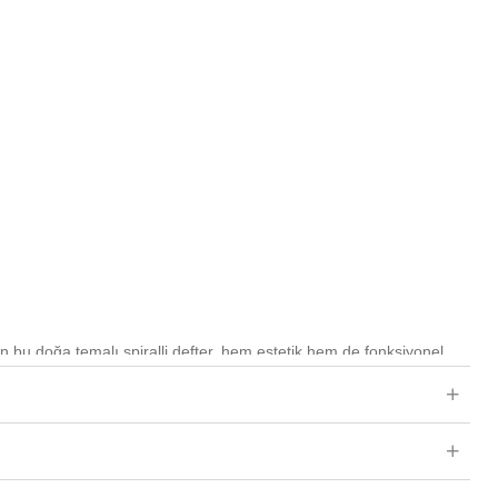
n bu doğa temalı spiralli defter, hem estetik hem de fonksiyonel
lanım için ideal bir seçenektir. Grenli karton kapağı sayesinde
ğal dokusuyla şık bir görünüm sağlar. Çizgili sayfa düzeni,
unaklı bir şekilde yazmanıza yardımcı olur.
 güvenli ve konforlu bir kullanım sunan bu defter, kaliteli 1.