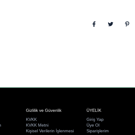
hamur kağıdı sayesinde p
kolayca çevirmenize ve d
Perforajlı sayfaları sayes
paylaşabilirsiniz. İçerisin
temalı tasarımınızı daha e
Gizlilik ve Güvenlik
ÜYELİK
KVKK
Giriş Yap
n
KVKK Metni
Üye Ol
ı
Kişisel Verilerin İşlenmesi
Siparişlerim