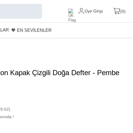
Üye Girişi
0
ALAR
💖 EN SEVİLENLER
rton Kapak Çizgili Doğa Defter - Pembe
9-02)
nında !