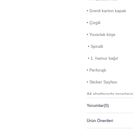
• Grenli karton kapak
• Çizgili
• Yuvarlak köşe
• Spiralli
• 1. hamur kağıt
• Perforajlı
• Sticker Sayfası
A4 ebatlarında tasarlana
özellikleriyle günlük kul
Yorumlar
(0)
dayanıklılık sunarken do
notlarınızı düzenli ve ok
Ürün Önerileri
Yuvarlak köşeleri ile daha