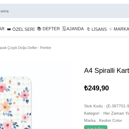
AR
📚 DEFTER
🗓 AJANDA
✨ MARK
👑 ÖZEL SERİ
🔖 LİSANS
Kapak Çizgili Doğa Defter - Pembe
A4 Spiralli Ka
₺249,90
Stok Kodu
(E-387701-9
Kategori
:
Her Zaman Ya
Marka
:
Keskin Color