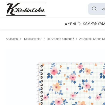
🏷️ KAMPANYAL
🔥YENİ
Anasayfa
Koleksiyonlar
Her Zaman Yanında !
A4 Spiralli Karton 