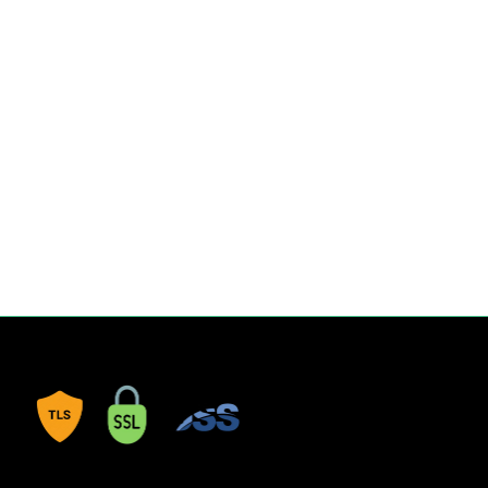
ürüzsüz bir yazım deneyimi sağlar. Spiralli yapısı, sayfaları
efteri rahatça kullanmanıza olanak tanır.
inde dilediğiniz notları kolayca koparabilir, düzenleyebilir veya
de yer alan sticker sayfası ile defterinizi kişiselleştirebilir, doğa
ğlenceli hale getirebilirsiniz.