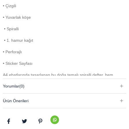
• Çizgili
• Yuvarlak köşe
• Spiralli
• 1. hamur kağıt
• Perforajlı
• Sticker Sayfası
A4 ebatlarında tasarlanan bu doğa temalı spiralli defter, hem
estetik hem de fonksiyonel özellikleriyle günlük kullanım için ideal
Yorumlar
(0)
bir seçenektir. Grenli karton kapağı sayesinde dayanıklılık
sunarken doğal dokusuyla şık bir görünüm sağlar. Çizgili sayfa
Ürün Önerileri
düzeni, notlarınızı düzenli ve okunaklı bir şekilde yazmanıza
yardımcı olur.
Yuvarlak köşeleri ile daha güvenli ve konforlu bir kullanım sunan