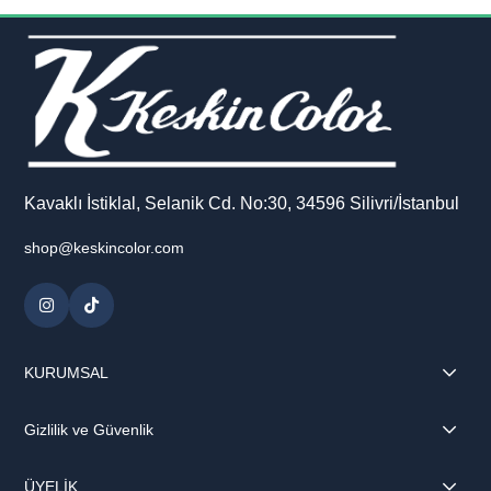
bu defter, kaliteli 1. hamur kağıdı sayesinde pürüzsüz bir yazım
deneyimi sağlar. Spiralli yapısı, sayfaları kolayca çevirmenize ve
defteri rahatça kullanmanıza olanak tanır.
Perforajlı sayfaları sayesinde dilediğiniz notları kolayca koparabilir,
düzenleyebilir veya paylaşabilirsiniz. İçerisinde yer alan sticker
sayfası ile defterinizi kişiselleştirebilir, doğa temalı tasarımınızı
daha eğlenceli hale getirebilirsiniz.
Kavaklı İstiklal, Selanik Cd. No:30, 34596 Silivri/İstanbul
shop@keskincolor.com
KURUMSAL
Gizlilik ve Güvenlik
ÜYELİK