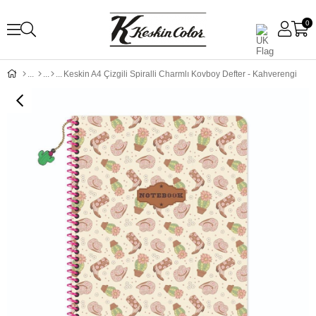
0
Keskin A4 Çizgili Spiralli Charmlı Kovboy Defter - Kahverengi