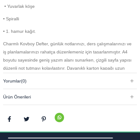
• Yuvarlak köşe
• Spiralli
• 1. hamur kağıt.
Charmlı Kovboy Defter, günlük notlarınızı, ders çalışmalarınızı ve
iş planlamalarınızı rahatça düzenlemeniz için tasarlanmıştır. A4
boyutu sayesinde geniş yazım alanı sunarken, çizgili sayfa yapısı
düzenli not tutmayı kolaylaştırır. Dayanıklı karton kapağı uzun
süreli kullanım sağlarken, spiralli tasarımı sayfaları rahatça
Yorumlar
(0)
çevirmenize yardımcı olur. Yuvarlak köşe detayı modern ve şık bir
görünüm kazandırırken, kaliteli 1. hamur kağıdı konforlu bir yazım
Ürün Önerileri
deneyimi sunar.