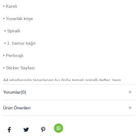
• Kareli
• Yuvarlak köşe
• Spiralli
• 1. hamur kağıt
• Perforajlı
• Sticker Sayfası
A4 ebatlarında tasarlanan bu doğa temalı spiralli defter, hem
estetik hem de fonksiyonel özellikleriyle günlük kullanım için ideal
Yorumlar
(0)
bir seçenektir. Grenli karton kapağı sayesinde dayanıklılık
sunarken doğal dokusuyla şık bir görünüm sağlar. Kareli sayfa
Ürün Önerileri
düzeni, notlarınızı düzenli ve okunaklı bir şekilde yazmanıza
yardımcı olur.
Yuvarlak köşeleri ile daha güvenli ve konforlu bir kullanım sunan