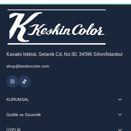
bu defter, kaliteli 1. hamur kağıdı sayesinde pürüzsüz bir yazım
deneyimi sağlar. Spiralli yapısı, sayfaları kolayca çevirmenize ve
defteri rahatça kullanmanıza olanak tanır.
Perforajlı sayfaları sayesinde dilediğiniz notları kolayca koparabilir,
düzenleyebilir veya paylaşabilirsiniz. İçerisinde yer alan sticker
sayfası ile defterinizi kişiselleştirebilir, doğa temalı tasarımınızı
daha eğlenceli hale getirebilirsiniz.
Kavaklı İstiklal, Selanik Cd. No:30, 34596 Silivri/İstanbul
shop@keskincolor.com
KURUMSAL
Gizlilik ve Güvenlik
ÜYELİK