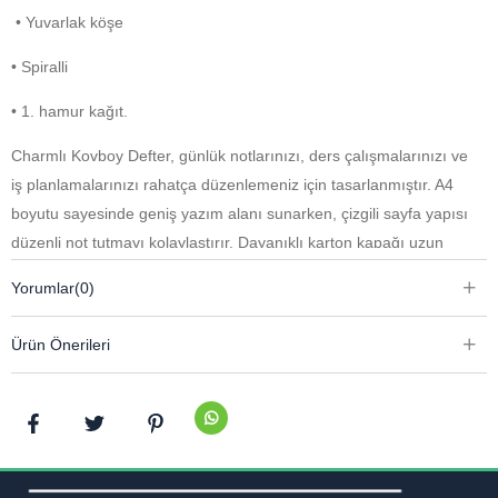
• Yuvarlak köşe
• Spiralli
• 1. hamur kağıt.
Charmlı Kovboy Defter, günlük notlarınızı, ders çalışmalarınızı ve
iş planlamalarınızı rahatça düzenlemeniz için tasarlanmıştır. A4
boyutu sayesinde geniş yazım alanı sunarken, çizgili sayfa yapısı
düzenli not tutmayı kolaylaştırır. Dayanıklı karton kapağı uzun
süreli kullanım sağlarken, spiralli tasarımı sayfaları rahatça
Yorumlar
(0)
çevirmenize yardımcı olur. Yuvarlak köşe detayı modern ve şık bir
görünüm kazandırırken, kaliteli 1. hamur kağıdı konforlu bir yazım
Ürün Önerileri
deneyimi sunar.