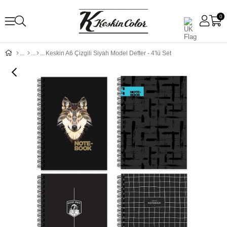
0
Keskin A6 Çizgili Siyah Model Defter - 4'lü Set