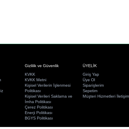
Gizlilik ve Güvenlik
ÜYELİK
KVKK
Giriş Yap
n
KVKK Metni
Üye Ol
ı
Kişisel Verilerin İşlenmesi
Siparişlerim
iz
Politikası
Sepetim
Kişisel Verileri Saklama ve
Müşteri Hizmetleri İletişi
İmha Politikası
Çerez Politikası
Enerji Politikası
BGYS Politikası