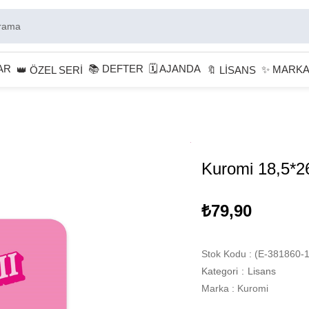
AR
📚 DEFTER
🗓 AJANDA
✨ MARK
👑 ÖZEL SERİ
🔖 LİSANS
Kuromi 18,5*26
₺79,90
Stok Kodu
(E-381860-1
Kategori
:
Lisans
Marka
:
Kuromi