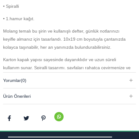
• Spiralli
• 1.hamur kağıt.
Molang temalı bu şirin ve kullanışlı defter, günlük notlarınızı
keyifle almanız için tasarlandı. 10x19 cm boyutuyla çantanızda
kolayca taşınabilir, her an yanınızda bulundurabilirsiniz.
Karton kapak yapısı sayesinde dayanıklıdır ve uzun süreli
kullanım sunar. Spiralli tasarımı, sayfaları rahatça çevirmenize ve
defteri tamamen açarak konforlu bir yazım deneyimi yaşamanıza
Yorumlar
(0)
olanak tanır. Çizgili sayfaları ise yazılarınızı düzenli ve okunaklı
tutmanıza yardımcı olur.
Ürün Önerileri