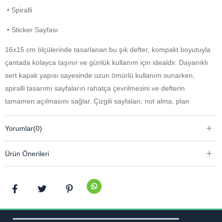
• Spiralli 
• Sticker Sayfası
16x15 cm ölçülerinde tasarlanan bu şık defter, kompakt boyutuyla
çantada kolayca taşınır ve günlük kullanım için idealdir. Dayanıklı
sert kapak yapısı sayesinde uzun ömürlü kullanım sunarken,
spiralli tasarımı sayfaların rahatça çevrilmesini ve defterin
tamamen açılmasını sağlar. Çizgili sayfaları; not alma, plan
yapma ve yazı yazma deneyimini düzenli hale getirir. Ürüne dahil
olan sticker sayfası ile defterinizi kişiselleştirebilir, keyifli bir
Yorumlar
(0)
kullanım sağlayabilirsiniz. Hem okul hem ofis hem de günlük
kullanım için pratik ve estetik bir seçenektir.
Ürün Önerileri