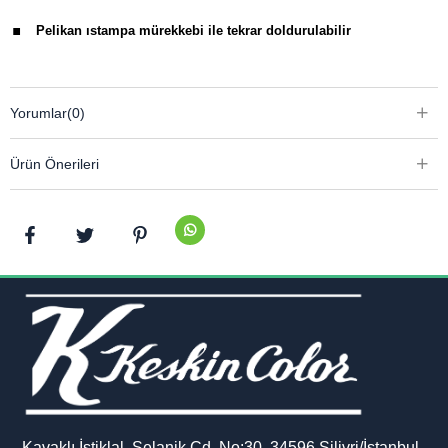
.
Pelikan ıstampa mürekkebi ile tekrar doldurulabilir
Yorumlar
(0)
Ürün Önerileri
Kavaklı İstiklal, Selanik Cd. No:30, 34596 Silivri/İstanbul