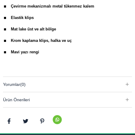
.
Çevirme mekanizmalı metal tükenmez kalem
.
Elastik klips
.
Mat lake üst ve alt bölge
.
Krom kaplama klips, halka ve uç
.
Mavi yazı rengi
Yorumlar
(0)
Ürün Önerileri