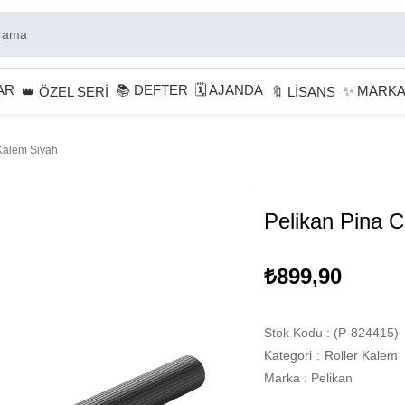
AR
📚 DEFTER
🗓 AJANDA
✨ MARK
👑 ÖZEL SERİ
🔖 LİSANS
 Kalem Siyah
Pelikan Pina C
₺899,90
Stok Kodu
(P-824415)
Kategori
:
Roller Kalem
Marka
:
Pelikan