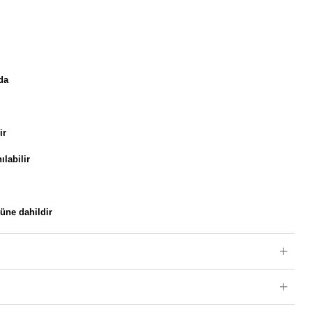
da
ir
ılabilir
rüne dahildir
kartuşu ve Pelikan converter ile uyumludur