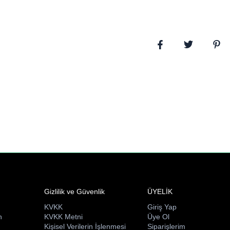
Gizlilik ve Güvenlik
ÜYELİK
KVKK
Giriş Yap
n
KVKK Metni
Üye Ol
ı
Kişisel Verilerin İşlenmesi
Siparişlerim