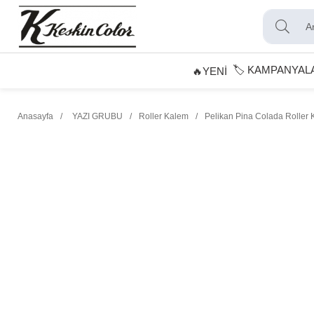
🏷️ KAMPANYAL
🔥YENİ
Anasayfa
YAZI GRUBU
Roller Kalem
Pelikan Pina Colada Roller