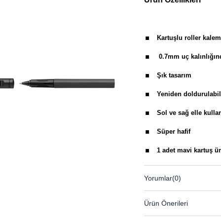
.
Kartuşlu roller kalem
.
0.7mm uç kalınlığın
.
Şık tasarım
.
Yeniden doldurulabil
.
Sol ve sağ elle kullan
.
Süper hafif
.
1 adet mavi kartuş ü
.
Pelikan 4001 kısa/uzun 
Yorumlar
(0)
Ürün Önerileri