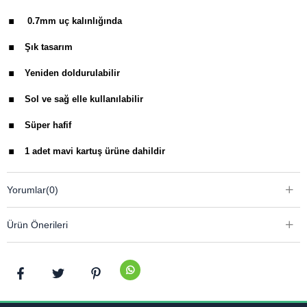
.
0.7mm uç kalınlığında
.
Şık tasarım
.
Yeniden doldurulabilir
.
Sol ve sağ elle kullanılabilir
.
Süper hafif
.
1 adet mavi kartuş ürüne dahildir
.
Pelikan 4001 kısa/uzun kartuşu ve Pelikan converter ile
Yorumlar
(0)
uyumludur
Ürün Önerileri