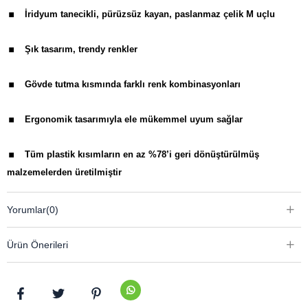
.
İridyum tanecikli, pürüzsüz kayan, paslanmaz çelik M uçlu
.
Şık tasarım, trendy renkler
.
Gövde tutma kısmında farklı renk kombinasyonları
.
Ergonomik tasarımıyla ele mükemmel uyum sağlar
.
Tüm plastik kısımların en az %78’i geri dönüştürülmüş
malzemelerden üretilmiştir
.
Sol ve sağ elle kullanılabilir
Yorumlar
(0)
.
1 adet mavi kartuş ürüne dahildir
Ürün Önerileri