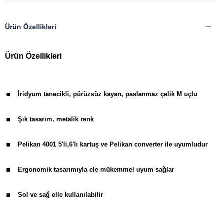
Ürün Özellikleri
Ürün Özellikleri
.
İridyum tanecikli, pürüzsüz kayan, paslanmaz çelik M uçlu
.
Şık tasarım, metalik renk
.
Pelikan 4001 5'li,6'lı kartuş ve Pelikan converter ile uyumludur
.
Ergonomik tasarımıyla ele mükemmel uyum sağlar
.
Sol ve sağ elle kullanılabilir
.
1 adet mavi kartuş ürüne dahildir