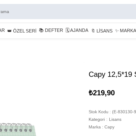
AR
📚 DEFTER
🗓 AJANDA
✨ MARK
👑 ÖZEL SERİ
🔖 LİSANS
Capy 12,5*19 Sp
₺219,90
Stok Kodu
(E-830130-9
Kategori
:
Lisans
Marka
:
Capy