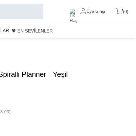
Üye Girişi
0
ALAR
💖 EN SEVİLENLER
iralli Planner - Yeşil
8-03)