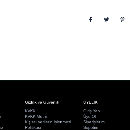
Gizlilik ve Güvenlik
ÜYELİK
KVKK
Giriş Yap
n
KVKK Metni
Üye Ol
ı
Kişisel Verilerin İşlenmesi
Siparişlerim
iz
Politikası
Sepetim