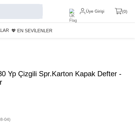
Üye Girişi
0
ALAR
💖 EN SEVİLENLER
80 Yp Çizgili Spr.Karton Kapak Defter -
r
8-04)