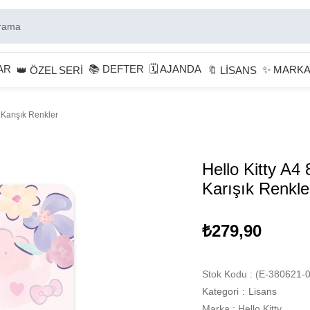
AR
📚 DEFTER
🗓 AJANDA
✨ MARK
👑 ÖZEL SERİ
🔖 LİSANS
 Karışık Renkler
Hello Kitty A4 
Karışık Renkle
₺279,90
Stok Kodu
(E-380621-0
Kategori
:
Lisans
Marka
:
Hello Kitty