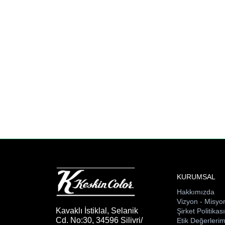
KURUMSAL
Hakkımızda
Vizyon - Misyo
Kavaklı İstiklal, Selanik
Şirket Politikas
Cd. No:30, 34596 Silivri/
Etik Değerlerim