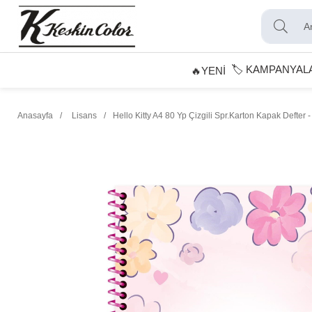
🏷️ KAMPANYAL
🔥YENİ
Anasayfa
Lisans
Hello Kitty A4 80 Yp Çizgili Spr.Karton Kapak Defter -