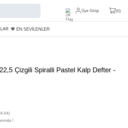
Üye Girişi
0
ALAR
💖 EN SEVİLENLER
2,5 Çizgili Spiralli Pastel Kalp Defter -
9-04)
nında !