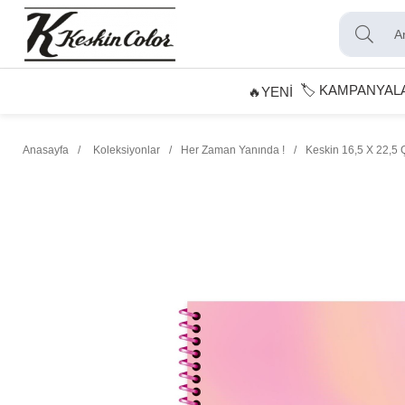
🏷️ KAMPANYAL
🔥YENİ
Anasayfa
Koleksiyonlar
Her Zaman Yanında !
Keskin 16,5 X 22,5 Ç