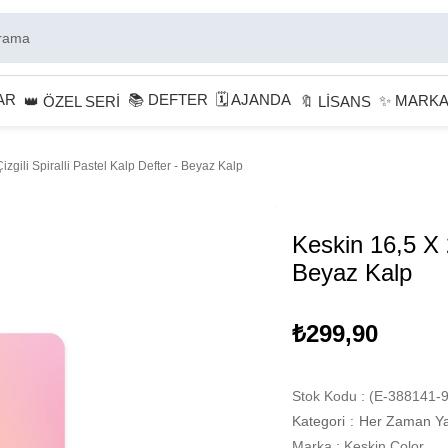
AR
📚 DEFTER
🗓 AJANDA
✨ MARK
👑 ÖZEL SERİ
🔖 LİSANS
izgili Spiralli Pastel Kalp Defter - Beyaz Kalp
Keskin 16,5 X 2
Beyaz Kalp
₺299,90
Stok Kodu
(E-388141-9
Kategori
:
Her Zaman Ya
Marka
:
Keskin Color