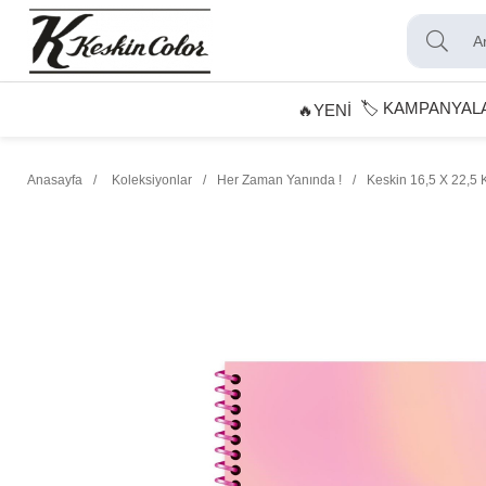
🏷️ KAMPANYAL
🔥YENİ
Anasayfa
Koleksiyonlar
Her Zaman Yanında !
Keskin 16,5 X 22,5 K