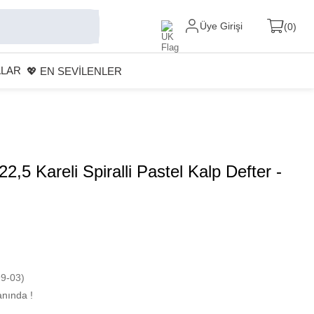
Üye Girişi
0
ALAR
💖 EN SEVİLENLER
2,5 Kareli Spiralli Pastel Kalp Defter -
9-03)
nında !