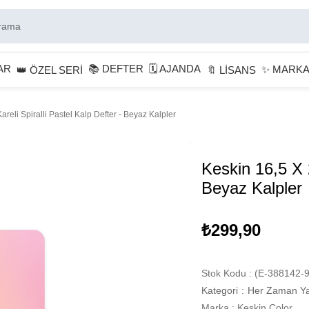
AR
📚 DEFTER
🗓 AJANDA
✨ MARK
👑 ÖZEL SERİ
🔖 LİSANS
areli Spiralli Pastel Kalp Defter - Beyaz Kalpler
Keskin 16,5 X 2
Beyaz Kalpler
₺299,90
Stok Kodu
(E-388142-9
Kategori
:
Her Zaman Ya
Marka
:
Keskin Color