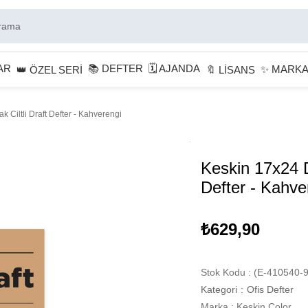
AR
📚 DEFTER
🗓 AJANDA
✨ MARK
👑 ÖZEL SERİ
🔖 LİSANS
k Ciltli Draft Defter - Kahverengi
Keskin 17x24 D
Defter - Kahve
₺629,90
Stok Kodu
(E-410540-9
Kategori
:
Ofis Defter
Marka
:
Keskin Color