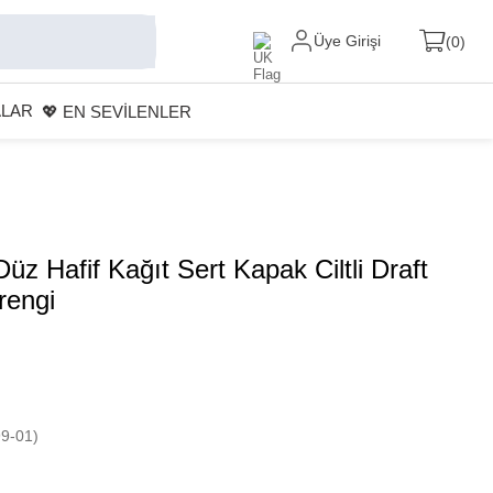
Üye Girişi
0
ALAR
💖 EN SEVİLENLER
üz Hafif Kağıt Sert Kapak Ciltli Draft
rengi
9-01)