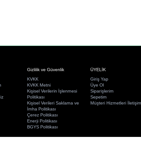
Gizlilik ve Güvenlik
ÜYELİK
KVKK
Giriş Yap
n
KVKK Metni
Üye Ol
ı
Kişisel Verilerin İşlenmesi
Siparişlerim
iz
Politikası
Sepetim
Kişisel Verileri Saklama ve
Müşteri Hizmetleri İletişi
İmha Politikası
Çerez Politikası
Enerji Politikası
BGYS Politikası