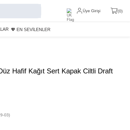
Üye Girişi
0
ALAR
💖 EN SEVİLENLER
üz Hafif Kağıt Sert Kapak Ciltli Draft
9-03)