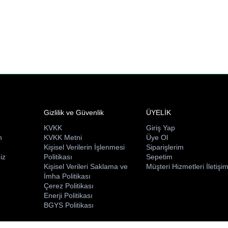
Gizlilik ve Güvenlik
ÜYELİK
KVKK
Giriş Yap
n
KVKK Metni
Üye Ol
ı
Kişisel Verilerin İşlenmesi
Siparişlerim
iz
Politikası
Sepetim
Kişisel Verileri Saklama ve
Müşteri Hizmetleri İletişi
İmha Politikası
Çerez Politikası
Enerji Politikası
BGYS Politikası