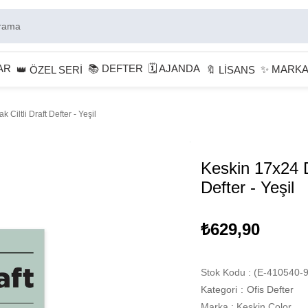
AR
📚 DEFTER
🗓 AJANDA
✨ MARK
👑 ÖZEL SERİ
🔖 LİSANS
Ciltli Draft Defter - Yeşil
Keskin 17x24 D
Defter - Yeşil
₺629,90
Stok Kodu
(E-410540-9
Kategori
:
Ofis Defter
Marka
:
Keskin Color